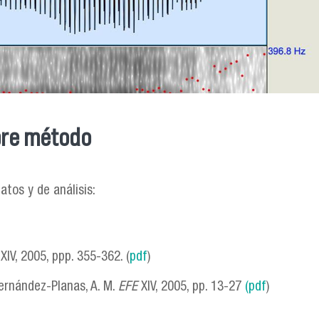
obre método
tos y de análisis:
E
XIV, 2005, ppp. 355-362. (
pdf
)
ernández-Planas, A. M.
EFE
XIV, 2005, pp. 13-27
(pdf
)