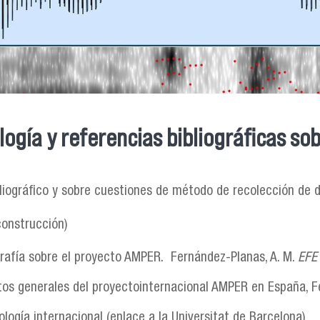
ogía y referencias bibliográficas s
entra usted aquí
bliográfico y sobre cuestiones de método de recolección de da
construcción)
grafía sobre el proyecto AMPER. Fernández-Planas, A. M.
EF
os generales del proyectointernacional AMPER en España, F
logía internacional (enlace a la Universitat de Barcelona)