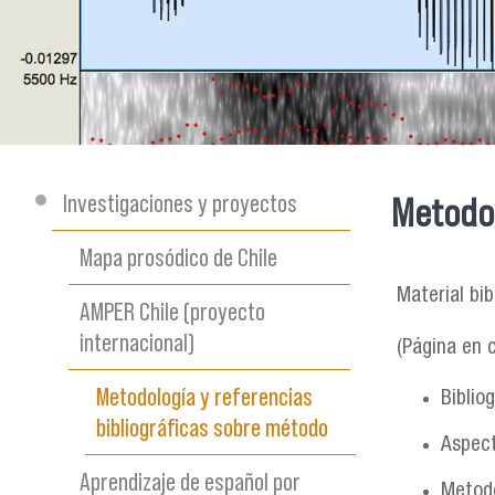
Investigaciones y proyectos
Metodol
Se encu
Mapa prosódico de Chile
Material bi
AMPER Chile (proyecto
internacional)
(Página en 
Metodología y referencias
Biblio
bibliográficas sobre método
Aspect
Aprendizaje de español por
Metodo